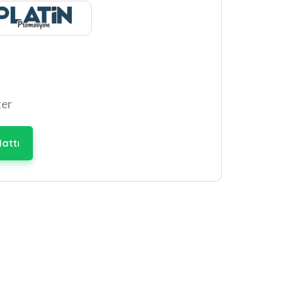
ter
attı