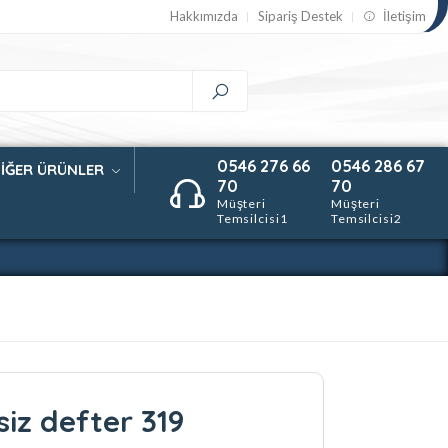
Hakkımızda
Sipariş Destek
İletişim
0546 276 66
0546 286 67
İĞER ÜRÜNLER
70
70
Müşteri
Müşteri
Temsilcisi1
Temsilcisi2
hsiz defter 319