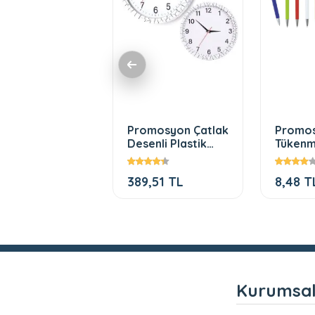
unmatik
Promosyon Çatlak
Promo
em Promosyon
Desenli Plastik
Tükenm
5
Duvar Saati (350
31
mm)
,93 TL
389,51 TL
8,48 T
Kurumsa