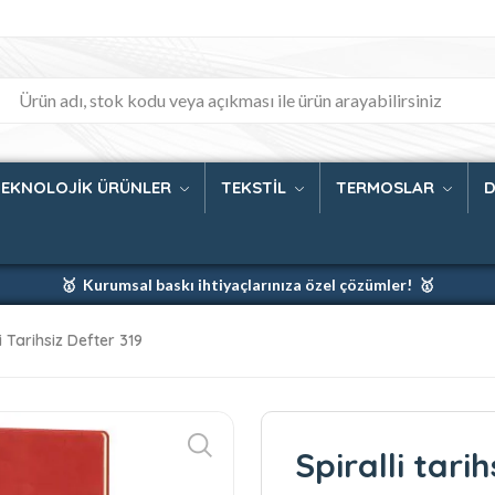
TEKNOLOJİK ÜRÜNLER
TEKSTİL
TERMOSLAR
D
🥇 Kurumsal baskı ihtiyaçlarınıza özel çözümler! 🥇
🥇 Firmanız için en iyi baskı çözümleri 🥇
li Tarihsiz Defter 319
🥇 Şimdi %35 indirim! 🥇
🥇 Fiyatlarımıza baskı ve kargo dahildir! 🥇
Spiralli tari