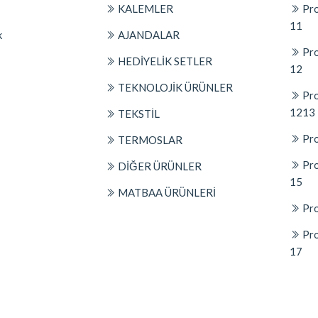
KALEMLER
Pro
11
k
AJANDALAR
Pro
HEDİYELİK SETLER
12
TEKNOLOJİK ÜRÜNLER
Pro
1213
TEKSTİL
Pro
TERMOSLAR
Pro
DİĞER ÜRÜNLER
15
MATBAA ÜRÜNLERİ
Pro
Pro
17