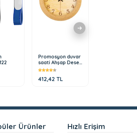
n
Promosyon duvar
Promosyon
122
saati Ahşap Desen
antalya baskılı
Plastik Duvar
şapka
Saati
412,42 TL
TEKLiF ALIN
üler Ürünler
Hızlı Erişim