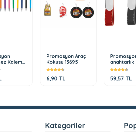
syon
Promosyon Araç
Promosyo
ez Kalem
Kokusu 13695
anahtarlık 
L
6,90 TL
59,57 TL
l
Kategoriler
Pop