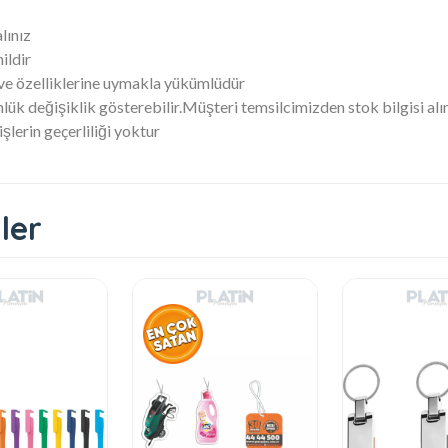
alınız
ildir
 ve özelliklerine uymakla yükümlüdür
lük değişiklik gösterebilir.Müşteri temsilcimizden stok bilgisi alı
lerin geçerliliği yoktur
ler