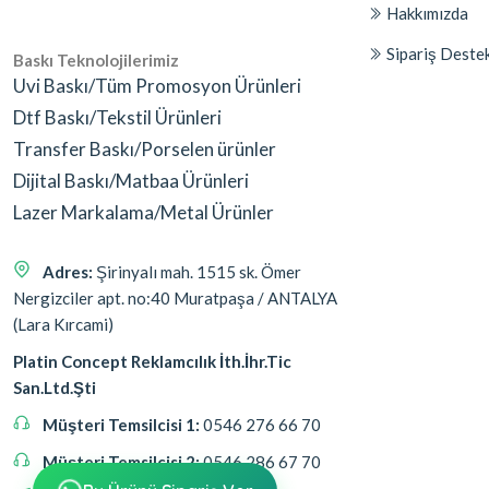
Hakkımızda
Sipariş Deste
Baskı Teknolojilerimiz
Uvi Baskı/Tüm Promosyon Ürünleri
Dtf Baskı/Tekstil Ürünleri
Transfer Baskı/Porselen ürünler
Dijital Baskı/Matbaa Ürünleri
Lazer Markalama/Metal Ürünler
Adres:
Şirinyalı mah. 1515 sk. Ömer
Nergizciler apt. no:40 Muratpaşa / ANTALYA
(Lara Kırcami)
Platin Concept Reklamcılık İth.İhr.Tic
San.Ltd.Şti
Müşteri Temsilcisi 1:
0546 276 66 70
Müşteri Temsilcisi 2:
0546 286 67 70