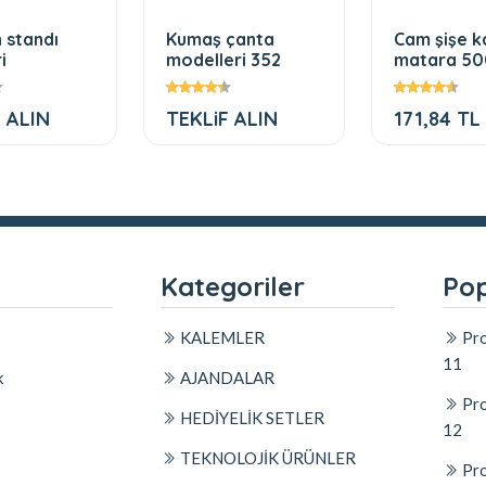
 standı
Kumaş çanta
Cam şişe k
i
modelleri 352
matara 50
 ALIN
TEKLiF ALIN
171,84 TL
l
Kategoriler
Pop
KALEMLER
Pro
11
k
AJANDALAR
Pro
HEDİYELİK SETLER
12
TEKNOLOJİK ÜRÜNLER
Pro