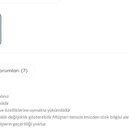
orumları (7)
alınız
ildir
 ve özelliklerine uymakla yükümlüdür
lük değişiklik gösterebilir.Müşteri temsilcimizden stok bilgisi alı
lerin geçerliliği yoktur