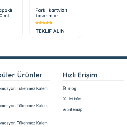
apaklı
Farklı kartvizit
Özel üretim ti
0 ml
tasarımları
modelleri
TEKLiF ALIN
TEKLiF ALIN
üler Ürünler
Hızlı Erişim
mosyon Tükenmez Kalem
Blog
İletişim
mosyon Tükenmez Kalem
Sitemap
mosyon Tükenmez Kalem