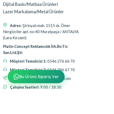
Dijital Baskı/Matbaa Ürünleri
Lazer Markalama/Metal Ürünler
Adres:
Şirinyalı mah. 1515 sk. Ömer
Nergizciler apt. no:40 Muratpaşa / ANTALYA
(Lara Kırcami)
Platin Concept Reklamcılık İth.İhr.Tic
San.Ltd.Şti
Müşteri Temsilcisi 1:
0546 276 66 70
Müşteri Temsilcisi 2:
0546 286 67 70
Bu Ürünü Sipariş Ver
Email:
platinreklambaski@gmail.com
Çalışma Saatleri:
9:00 / 18:30
Bizi Takip Edin
Bizi takip ederek fırsatlardan haberdar olabilirsin.