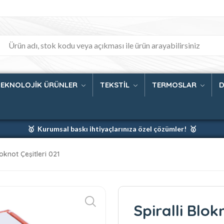
TEKNOLOJİK ÜRÜNLER
TEKSTİL
TERMOSLAR
D
🥇 Kurumsal baskı ihtiyaçlarınıza özel çözümler! 🥇
🥇 Firmanız için en iyi baskı çözümleri 🥇
loknot Çeşitleri 021
🥇 Şimdi %35 indirim! 🥇
🥇 Fiyatlarımıza baskı ve kargo dahildir! 🥇
Spiralli Blok