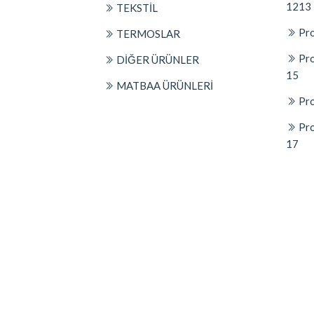
1213
TEKSTİL
Pro
TERMOSLAR
Pro
DİĞER ÜRÜNLER
15
MATBAA ÜRÜNLERİ
Pro
Pro
17
© 2026
Platin Concept Markasıdır