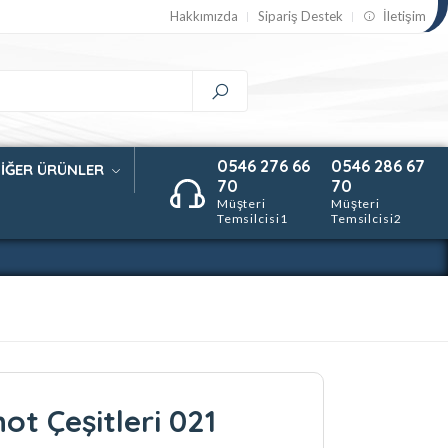
Hakkımızda
Sipariş Destek
İletişim
0546 276 66
0546 286 67
İĞER ÜRÜNLER
70
70
Müşteri
Müşteri
Temsilcisi1
Temsilcisi2
not Çeşitleri 021