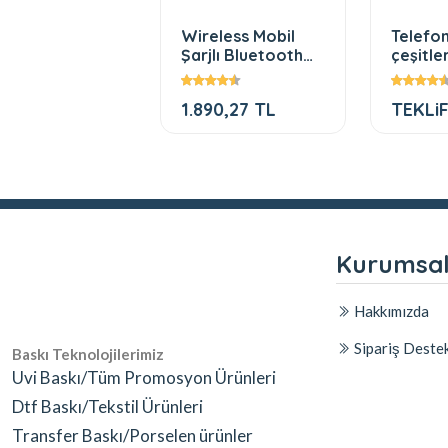
l tasarım
Wireless Mobil
Telefon
olu şapkalar
Şarjlı Bluetooth
çeşitler
Hoparlör ve
Lamba aa
LiF ALIN
1.890,27 TL
TEKLiF
Kurumsa
Hakkımızda
Sipariş Deste
Baskı Teknolojilerimiz
Uvi Baskı/Tüm Promosyon Ürünleri
Dtf Baskı/Tekstil Ürünleri
Transfer Baskı/Porselen ürünler