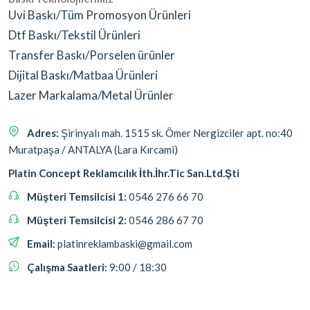
Uvi Baskı/Tüm Promosyon Ürünleri
Dtf Baskı/Tekstil Ürünleri
Transfer Baskı/Porselen ürünler
Dijital Baskı/Matbaa Ürünleri
Lazer Markalama/Metal Ürünler
Adres:
Şirinyalı mah. 1515 sk. Ömer Nergizciler apt. no:40
Muratpaşa / ANTALYA (Lara Kırcami)
Platin Concept Reklamcılık İth.İhr.Tic San.Ltd.Şti
Müşteri Temsilcisi 1:
0546 276 66 70
Müşteri Temsilcisi 2:
0546 286 67 70
Email:
platinreklambaski@gmail.com
Çalışma Saatleri:
9:00 / 18:30