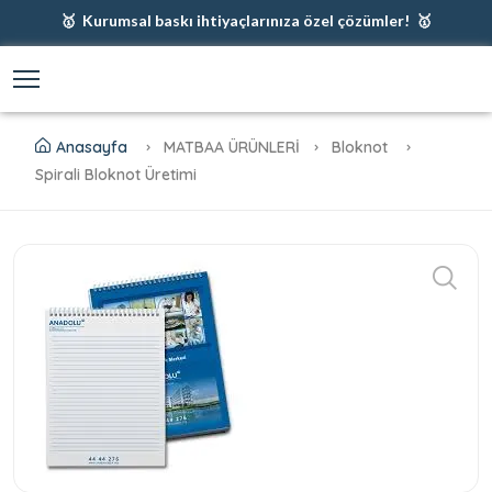
🥇 Kurumsal baskı ihtiyaçlarınıza özel çözümler! 🥇
🥇 Firmanız için en iyi baskı çözümleri 🥇
🥇 Şimdi %35 indirim! 🥇
🥇 Fiyatlarımıza baskı ve kargo dahildir! 🥇
Anasayfa
MATBAA ÜRÜNLERİ
Bloknot
Spirali Bloknot Üretimi