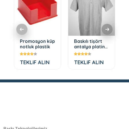
Promosyon küp
Baskılı tişört
notluk plastik
antalya platin
promosyon
TEKLiF ALIN
TEKLiF ALIN
Baskı Teknolojilerimiz