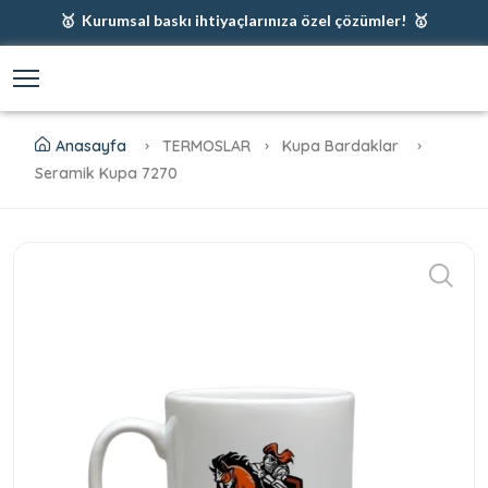
🥇 Kurumsal baskı ihtiyaçlarınıza özel çözümler! 🥇
🥇 Firmanız için en iyi baskı çözümleri 🥇
🥇 Şimdi %35 indirim! 🥇
🥇 Fiyatlarımıza baskı ve kargo dahildir! 🥇
Anasayfa
TERMOSLAR
Kupa Bardaklar
Seramik Kupa 7270