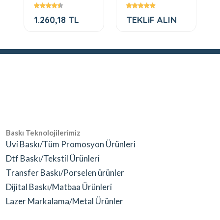
powerbank şarj
cihazı masa
1.260,18 TL
TEKLiF ALIN
üstü g
Baskı Teknolojilerimiz
Uvi Baskı/Tüm Promosyon Ürünleri
Dtf Baskı/Tekstil Ürünleri
Transfer Baskı/Porselen ürünler
Dijital Baskı/Matbaa Ürünleri
Lazer Markalama/Metal Ürünler