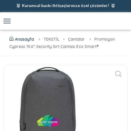
🥇 Kurumsal baskı ihtiyaçlarınıza özel çözümler! 🥇
🥇 Firmanız için en iyi baskı çözümleri 🥇
🥇 Şimdi %35 indirim! 🥇
🥇 Fiyatlarımıza baskı ve kargo dahildir! 🥇
Anasayfa
TEKSTİL
Çantalar
Promoyon
Cypress 15.6” Security Sırt Çantası Eco Smart®