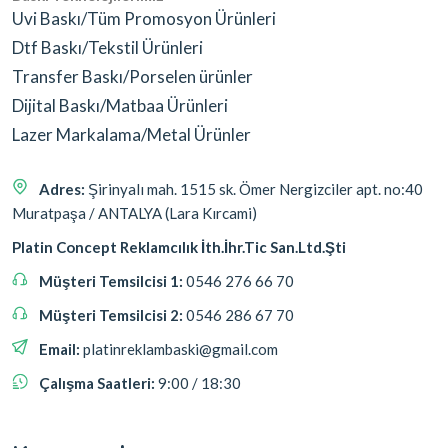
Uvi Baskı/Tüm Promosyon Ürünleri
Dtf Baskı/Tekstil Ürünleri
Transfer Baskı/Porselen ürünler
Dijital Baskı/Matbaa Ürünleri
Lazer Markalama/Metal Ürünler
Adres:
Şirinyalı mah. 1515 sk. Ömer Nergizciler apt. no:40
Muratpaşa / ANTALYA (Lara Kırcami)
Platin Concept Reklamcılık İth.İhr.Tic San.Ltd.Şti
Müşteri Temsilcisi 1:
0546 276 66 70
Müşteri Temsilcisi 2:
0546 286 67 70
Email:
platinreklambaski@gmail.com
Çalışma Saatleri:
9:00 / 18:30