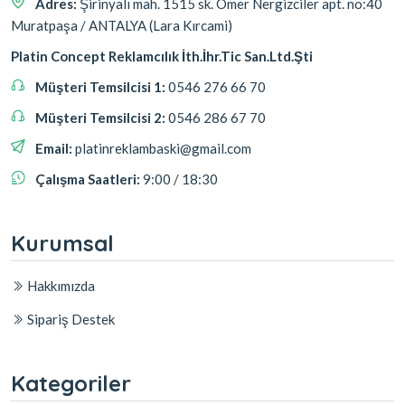
Adres:
Şirinyalı mah. 1515 sk. Ömer Nergizciler apt. no:40
Muratpaşa / ANTALYA (Lara Kırcami)
Platin Concept Reklamcılık İth.İhr.Tic San.Ltd.Şti
Müşteri Temsilcisi 1:
0546 276 66 70
Müşteri Temsilcisi 2:
0546 286 67 70
Email:
platinreklambaski@gmail.com
Çalışma Saatleri:
9:00 / 18:30
Kurumsal
Hakkımızda
Sipariş Destek
Kategoriler