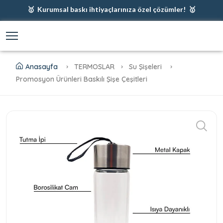
🥇 Kurumsal baskı ihtiyaçlarınıza özel çözümler! 🥇
🥇 Firmanız için en iyi baskı çözümleri 🥇
🥇 Şimdi %35 indirim! 🥇
🥇 Fiyatlarımıza baskı ve kargo dahildir! 🥇
Anasayfa
TERMOSLAR
Su Şişeleri
Promosyon Ürünleri Baskılı Şişe Çeşitleri