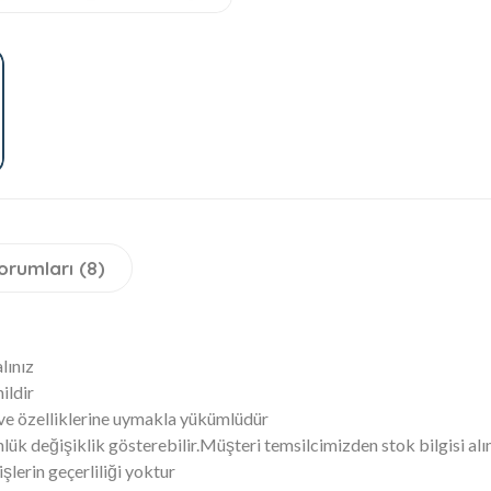
orumları (8)
alınız
ildir
 ve özelliklerine uymakla yükümlüdür
lük değişiklik gösterebilir.Müşteri temsilcimizden stok bilgisi alı
lerin geçerliliği yoktur