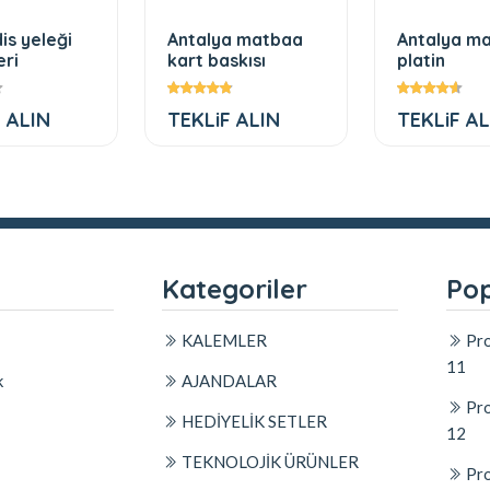
is yeleği
Antalya matbaa
Antalya m
eri
kart baskısı
platin
 ALIN
TEKLiF ALIN
TEKLiF AL
l
Kategoriler
Pop
KALEMLER
Pro
11
k
AJANDALAR
Pro
HEDİYELİK SETLER
12
TEKNOLOJİK ÜRÜNLER
Pro