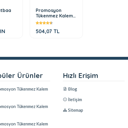
atbaa
Promosyon
Promosyon
Tükenmez Kalem
Bambu Blueto
seti 214
5.0 Kulaklık
IN
504,07 TL
996,69 TL
üler Ürünler
Hızlı Erişim
mosyon Tükenmez Kalem
Blog
İletişim
mosyon Tükenmez Kalem
Sitemap
mosyon Tükenmez Kalem