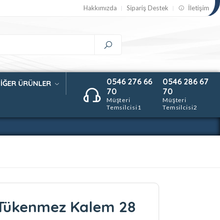
Hakkımızda
Sipariş Destek
İletişim
0546 276 66
0546 286 67
İĞER ÜRÜNLER
70
70
Müşteri
Müşteri
Temsilcisi1
Temsilcisi2
Tükenmez Kalem 28