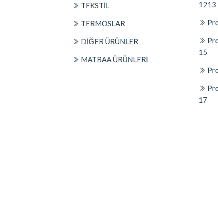
1213
TEKSTİL
Pro
TERMOSLAR
Pro
DİĞER ÜRÜNLER
15
MATBAA ÜRÜNLERİ
Pro
Pro
17
© 2026
Platin Concept Markasıdır