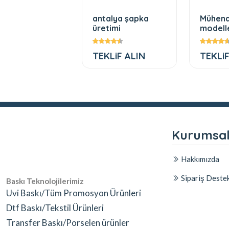
lomat zarf
antalya şapka
Mühend
tleri
üretimi
modell
LiF ALIN
TEKLiF ALIN
TEKLiF
Kurumsa
Hakkımızda
Sipariş Deste
Baskı Teknolojilerimiz
Uvi Baskı/Tüm Promosyon Ürünleri
Dtf Baskı/Tekstil Ürünleri
Transfer Baskı/Porselen ürünler