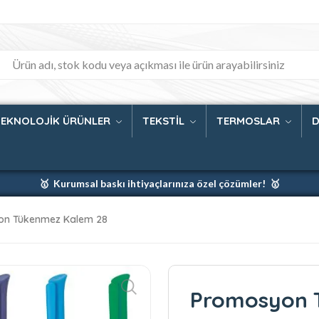
TEKNOLOJİK ÜRÜNLER
TEKSTİL
TERMOSLAR
D
🥇 Kurumsal baskı ihtiyaçlarınıza özel çözümler! 🥇
🥇 Firmanız için en iyi baskı çözümleri 🥇
on Tükenmez Kalem 28
🥇 Şimdi %35 indirim! 🥇
🥇 Fiyatlarımıza baskı ve kargo dahildir! 🥇
Promosyon 