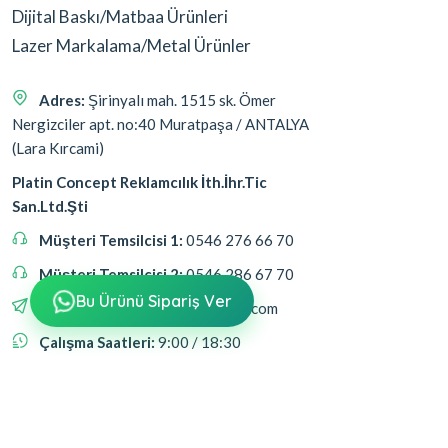
Dijital Baskı/Matbaa Ürünleri
Lazer Markalama/Metal Ürünler
Adres:
Şirinyalı mah. 1515 sk. Ömer
Nergizciler apt. no:40 Muratpaşa / ANTALYA
(Lara Kırcami)
Platin Concept Reklamcılık İth.İhr.Tic
San.Ltd.Şti
Müşteri Temsilcisi 1:
0546 276 66 70
Müşteri Temsilcisi 2:
0546 286 67 70
Bu Ürünü Sipariş Ver
Email:
platinreklambaski@gmail.com
Çalışma Saatleri:
9:00 / 18:30
Bizi Takip Edin
Bizi takip ederek fırsatlardan haberdar olabilirsin.