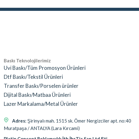
Baskı Teknolojilerimiz
Uvi Baskı/Tüm Promosyon Ürünleri
Dtf Baskı/Tekstil Ürünleri
Transfer Baskı/Porselen ürünler
Dijital Baskı/Matbaa Ürünleri
Lazer Markalama/Metal Ürünler
Adres:
Şirinyalı mah. 1515 sk. Ömer Nergizciler apt. no:40
Muratpaşa / ANTALYA (Lara Kırcami)
Platin Concept Reklamcılık İth.İhr.Tic San.Ltd.Şti