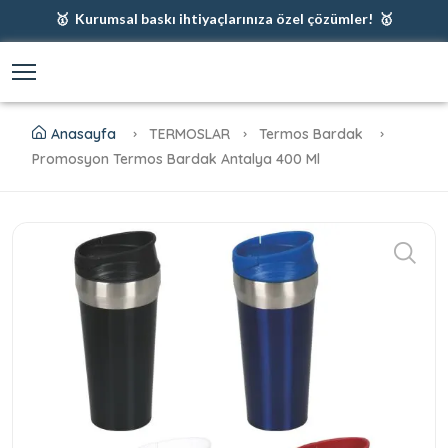
🥇 Kurumsal baskı ihtiyaçlarınıza özel çözümler! 🥇
🥇 Firmanız için en iyi baskı çözümleri 🥇
🥇 Şimdi %35 indirim! 🥇
🥇 Fiyatlarımıza baskı ve kargo dahildir! 🥇
Anasayfa
TERMOSLAR
Termos Bardak
Promosyon Termos Bardak Antalya 400 Ml