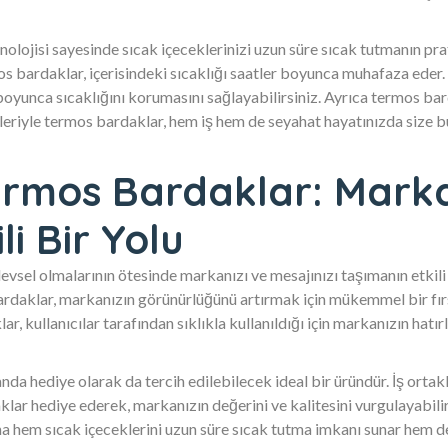
nolojisi sayesinde sıcak içeceklerinizi uzun süre sıcak tutmanın prat
s bardaklar, içerisindeki sıcaklığı saatler boyunca muhafaza eder.
boyunca sıcaklığını korumasını sağlayabilirsiniz. Ayrıca termos bar
kleriyle termos bardaklar, hem iş hem de seyahat hayatınızda size bü
rmos Bardaklar: Marka
li Bir Yolu
sel olmalarının ötesinde markanızı ve mesajınızı taşımanın etkili b
ardaklar, markanızın görünürlüğünü artırmak için mükemmel bir fır
, kullanıcılar tarafından sıklıkla kullanıldığı için markanızın hatır
 hediye olarak da tercih edilebilecek ideal bir üründür. İş ortakl
ar hediye ederek, markanızın değerini ve kalitesini vurgulayabilir
na hem sıcak içeceklerini uzun süre sıcak tutma imkanı sunar hem de