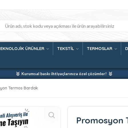
TEKNOLOJİK ÜRÜNLER
TEKSTİL
TERMOSLAR
D
🥇 Kurumsal baskı ihtiyaçlarınıza özel çözümler! 🥇
🥇 Firmanız için en iyi baskı çözümleri 🥇
yon Termos Bardak
🥇 Şimdi %35 indirim! 🥇
🥇 Fiyatlarımıza baskı ve kargo dahildir! 🥇
Promosyon 