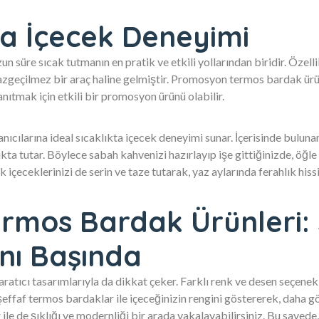
ta İçecek Deneyimi
n süre sıcak tutmanın en pratik ve etkili yollarından biridir. Özelli
azgeçilmez bir araç haline gelmiştir. Promosyon termos bardak ürü
anıtmak için etkili bir promosyon ürünü olabilir.
ıcılarına ideal sıcaklıkta içecek deneyimi sunar. İçerisinde buluna
ıkta tutar. Böylece sabah kahvenizi hazırlayıp işe gittiğinizde, öğle
 içeceklerinizi de serin ve taze tutarak, yaz aylarında ferahlık hissi
rmos Bardak Ürünleri: 
anı Başında
aratıcı tasarımlarıyla da dikkat çeker. Farklı renk ve desen seçenekle
şeffaf termos bardaklar ile içeceğinizin rengini göstererek, daha gö
ile de şıklığı ve modernliği bir arada yakalayabilirsiniz. Bu saye