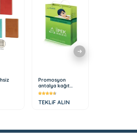
ihsiz
Promosyon
Ajanda
antalya kağıt
çanta
TEKLiF ALIN
TEKLiF ALIN