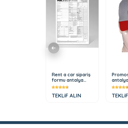
mosyon çift
Rent a car sipariş
Promo
lü anahtarlık
formu antalya
antaly
matbaa
baskılı
41 TL
TEKLiF ALIN
TEKLiF