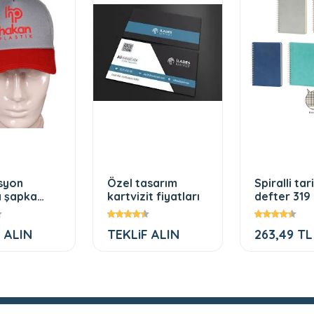
syon
Özel tasarım
Spiralli tar
a şapka
kartvizit fiyatları
defter 319
 ALIN
TEKLiF ALIN
263,49 TL