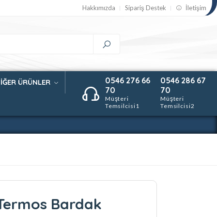
Hakkımızda
Sipariş Destek
İletişim
0546 276 66
0546 286 67
İĞER ÜRÜNLER
70
70
Müşteri
Müşteri
Temsilcisi1
Temsilcisi2
Termos Bardak