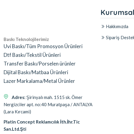
Kurumsa
Hakkımızda
Sipariş Deste
Baskı Teknolojilerimiz
Uvi Baskı/Tüm Promosyon Ürünleri
Dtf Baskı/Tekstil Ürünleri
Transfer Baskı/Porselen ürünler
Dijital Baskı/Matbaa Ürünleri
Lazer Markalama/Metal Ürünler
Adres:
Şirinyalı mah. 1515 sk. Ömer
Nergizciler apt. no:40 Muratpaşa / ANTALYA
(Lara Kırcami)
Platin Concept Reklamcılık İth.İhr.Tic
San.Ltd.Şti