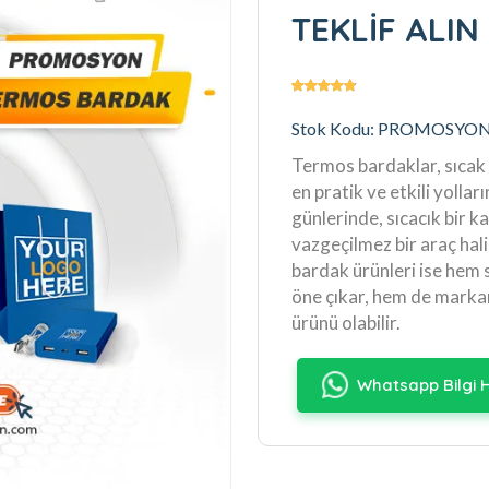
TEKLİF ALIN
Stok Kodu: PROMOSYO
Termos bardaklar, sıcak 
en pratik ve etkili yollar
günlerinde, sıcacık bir k
vazgeçilmez bir araç ha
bardak ürünleri ise hem s
öne çıkar, hem de markan
ürünü olabilir.
Whatsapp Bilgi H