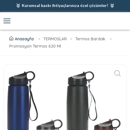
🥇 Kurumsal baskı ihtiyaçlarınıza özel çözümler! 🥇
🥇 Firmanız için en iyi baskı çözümleri 🥇
🥇 Şimdi %35 indirim! 🥇
🥇 Fiyatlarımıza baskı ve kargo dahildir! 🥇
Anasayfa
TERMOSLAR
Termos Bardak
Promosyon Termos 620 Ml