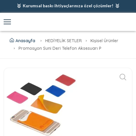
🥇 Kurumsal baskı ihtiyaçlarınıza özel çözümler! 🥇
🥇 Firmanız için en iyi baskı çözümleri 🥇
🥇 Şimdi %35 indirim! 🥇
🥇 Fiyatlarımıza baskı ve kargo dahildir! 🥇
Anasayfa
HEDİYELİK SETLER
Kişisel Ürünler
Promosyon Suni Deri Telefon Aksesuarı P