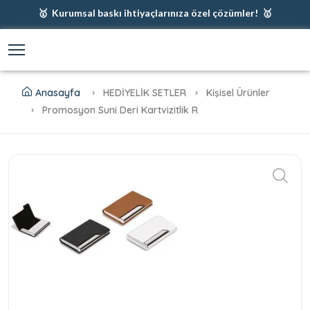
🥇 Kurumsal baskı ihtiyaçlarınıza özel çözümler! 🥇
🥇 Firmanız için en iyi baskı çözümleri 🥇
🥇 Şimdi %35 indirim! 🥇
🥇 Fiyatlarımıza baskı ve kargo dahildir! 🥇
Anasayfa
HEDİYELİK SETLER
Kişisel Ürünler
Promosyon Suni Deri Kartvizitlik R