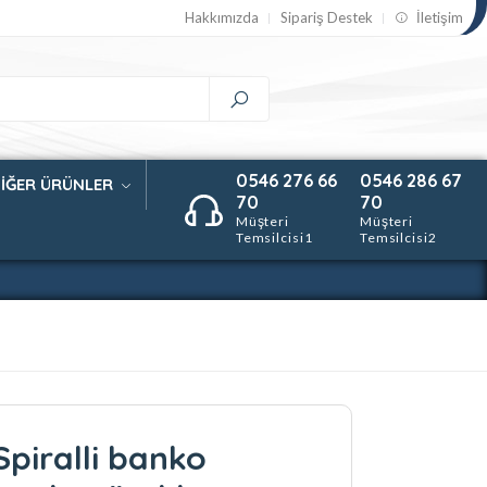
Hakkımızda
Sipariş Destek
İletişim
0546 276 66
0546 286 67
İĞER ÜRÜNLER
70
70
Müşteri
Müşteri
Temsilcisi1
Temsilcisi2
piralli banko