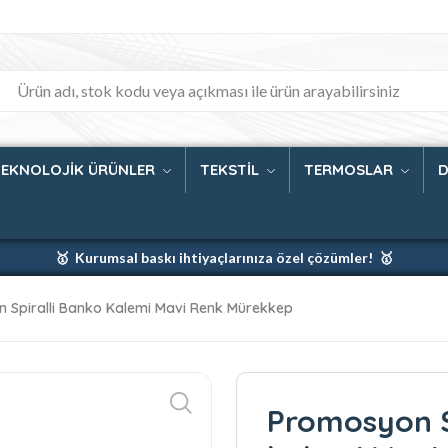
TEKNOLOJİK ÜRÜNLER
TEKSTİL
TERMOSLAR
D
🥇 Kurumsal baskı ihtiyaçlarınıza özel çözümler! 🥇
🥇 Firmanız için en iyi baskı çözümleri 🥇
 Spiralli Banko Kalemi Mavi Renk Mürekkep
🥇 Şimdi %35 indirim! 🥇
🥇 Fiyatlarımıza baskı ve kargo dahildir! 🥇
Promosyon S