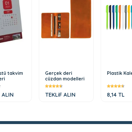
stü takvim
Gerçek deri
Plastik Ka
eri
cüzdan modelleri
 ALIN
TEKLiF ALIN
8,14 TL