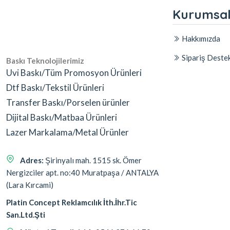
Kurumsa
Hakkımızda
Sipariş Deste
Baskı Teknolojilerimiz
Uvi Baskı/Tüm Promosyon Ürünleri
Dtf Baskı/Tekstil Ürünleri
Transfer Baskı/Porselen ürünler
Dijital Baskı/Matbaa Ürünleri
Lazer Markalama/Metal Ürünler
Adres:
Şirinyalı mah. 1515 sk. Ömer
Nergizciler apt. no:40 Muratpaşa / ANTALYA
(Lara Kırcami)
Platin Concept Reklamcılık İth.İhr.Tic
San.Ltd.Şti