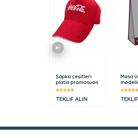
bez çanta
Şapka çeşitleri
Masa ü
elleri 351
platin promosuon
modell
LiF ALIN
TEKLiF ALIN
TEKLiF