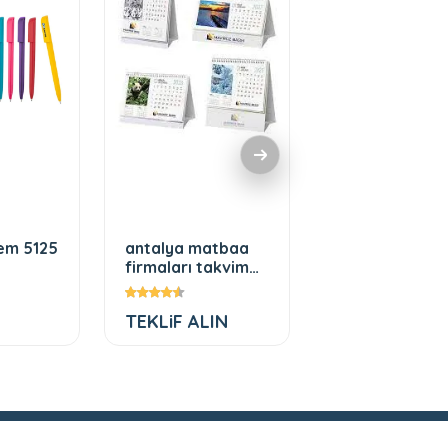
lem 5125
antalya matbaa
Platin promos
firmaları takvim
bardak modell
üretimi
TEKLiF ALIN
TEKLiF ALIN