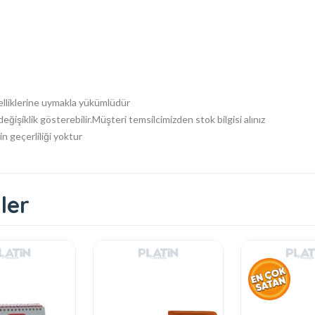
zelliklerine uymakla yükümlüdür
eğişiklik gösterebilir.Müşteri temsilcimizden stok bilgisi alınız
n geçerliliği yoktur
ler