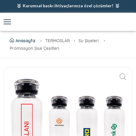
🥇 Kurumsal baskı ihtiyaçlarınıza özel çözümler! 🥇
🥇 Firmanız için en iyi baskı çözümleri 🥇
🥇 Şimdi %35 indirim! 🥇
🥇 Fiyatlarımıza baskı ve kargo dahildir! 🥇
Anasayfa
TERMOSLAR
Su Şişeleri
Promosyon Şişe Çeşitleri