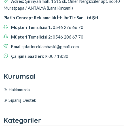
Adres:
Şirinyalı mah. 1515 sk. Ömer Nergizciler apt. no:40
Muratpaşa / ANTALYA (Lara Kırcami)
Platin Concept Reklamcılık İth.İhr.Tic San.Ltd.Şti
Müşteri Temsilcisi 1:
0546 276 66 70
Müşteri Temsilcisi 2:
0546 286 67 70
Email:
platinreklambaski@gmail.com
Çalışma Saatleri:
9:00 / 18:30
Kurumsal
Hakkımızda
Sipariş Destek
Kategoriler