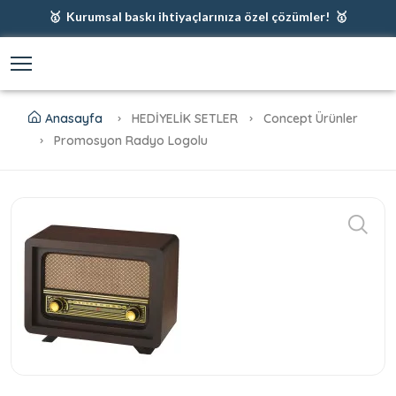
🥇 Kurumsal baskı ihtiyaçlarınıza özel çözümler! 🥇
🥇 Firmanız için en iyi baskı çözümleri 🥇
🥇 Şimdi %35 indirim! 🥇
🥇 Fiyatlarımıza baskı ve kargo dahildir! 🥇
Anasayfa
HEDİYELİK SETLER
Concept Ürünler
Promosyon Radyo Logolu