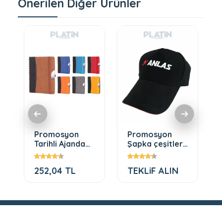
Önerilen Diğer Ürünler
Promosyon
Promosyon
Tarihli Ajanda
Şapka çeşitleri
(15x21)910
türkiye
252,04 TL
TEKLiF ALIN