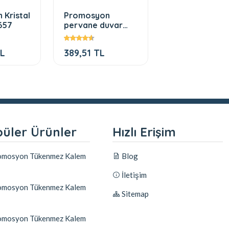
Kristal
Promosyon
Promosyon
657
pervane duvar
anahtarlık 145
saati
TL
389,51 TL
54,99 TL
üler Ürünler
Hızlı Erişim
mosyon Tükenmez Kalem
Blog
İletişim
mosyon Tükenmez Kalem
Sitemap
mosyon Tükenmez Kalem