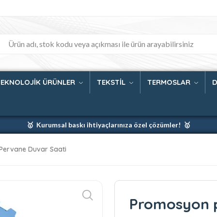
TEKNOLOJİK ÜRÜNLER
TEKSTİL
TERMOSLAR
D
🥇 Kurumsal baskı ihtiyaçlarınıza özel çözümler! 🥇
🥇 Firmanız için en iyi baskı çözümleri 🥇
Pervane Duvar Saati
🥇 Şimdi %35 indirim! 🥇
🥇 Fiyatlarımıza baskı ve kargo dahildir! 🥇
Promosyon p