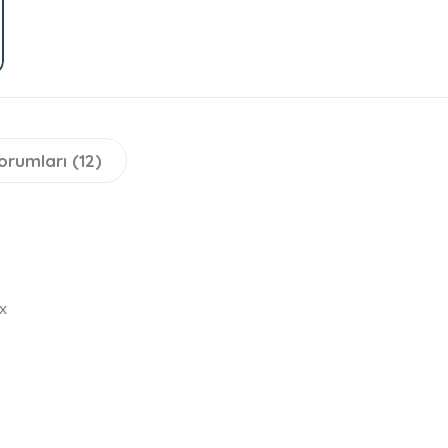
orumları (12)
x