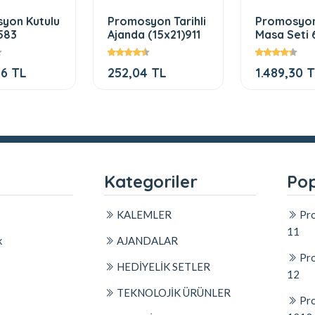
yon Kutulu
Promosyon Tarihli
Promosyon 
583
Ajanda (15x21)911
Masa Seti 
56 TL
252,04 TL
1.489,30 
l
Kategoriler
Pop
KALEMLER
Pro
11
k
AJANDALAR
Pro
HEDİYELİK SETLER
12
TEKNOLOJİK ÜRÜNLER
Pro