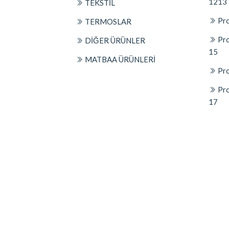
1213
TEKSTİL
Pro
TERMOSLAR
Pro
DİĞER ÜRÜNLER
15
MATBAA ÜRÜNLERİ
Pro
Pro
17
© 2026
Platin Concept Markasıdır