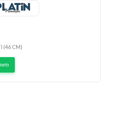
 (46 CM)
attı