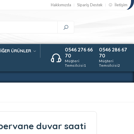
Hakkımızda
Sipariş Destek
İletişim
0546 276 66
0546 286 67
İĞER ÜRÜNLER
70
70
Müşteri
Müşteri
Temsilcisi1
Temsilcisi2
ervane duvar saati