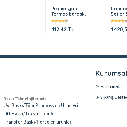
mosyon Baskılı
Promosyon
Promos
nda Modelleri
Termos bardak
Setler 
baskılı 500 ml
LiF ALIN
412,42 TL
1.420,
Kurumsa
Hakkımızda
Sipariş Deste
Baskı Teknolojilerimiz
Uvi Baskı/Tüm Promosyon Ürünleri
Dtf Baskı/Tekstil Ürünleri
Transfer Baskı/Porselen ürünler