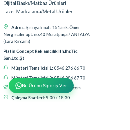
Dijital Baskı/Matbaa Ürünleri
Lazer Markalama/Metal Ürünler
Adres:
Şirinyalı mah. 1515 sk. Ömer
Nergizciler apt. no:40 Muratpaşa / ANTALYA
(Lara Kırcami)
Platin Concept Reklamcılık İth.İhr.Tic
San.Ltd.Şti
Müşteri Temsilcisi 1:
0546 276 66 70
Müşteri Temsilcisi 2:
0546 286 67 70
Bu Ürünü Sipariş Ver
Email:
platinreklambaski@gmail.com
Çalışma Saatleri:
9:00 / 18:30
Bizi Takip Edin
Bizi takip ederek fırsatlardan haberdar olabilirsin.