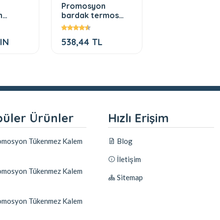
Promosyon
Promosyon Ay
n
bardak termos
manikür seti 5
şapka
450 ml
parça
IN
538,44 TL
148,93 TL
üler Ürünler
Hızlı Erişim
mosyon Tükenmez Kalem
Blog
İletişim
mosyon Tükenmez Kalem
Sitemap
mosyon Tükenmez Kalem