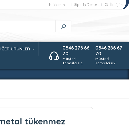
Hakkımızda
Sipariş Destek
İletişim
0546 276 66
0546 286 67
İĞER ÜRÜNLER
70
70
Müşteri
Müşteri
Temsilcisi1
Temsilcisi2
metal tükenmez