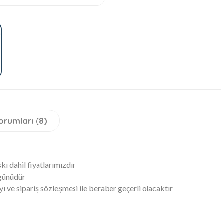
orumları (8)
ı dahil fiyatlarımızdır
 günüdür
yı ve sipariş sözleşmesi ile beraber geçerli olacaktır