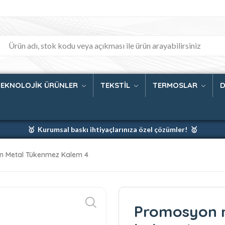
TEKNOLOJİK ÜRÜNLER
TEKSTİL
TERMOSLAR
D
🥇 Kurumsal baskı ihtiyaçlarınıza özel çözümler! 🥇
🥇 Firmanız için en iyi baskı çözümleri 🥇
 Metal Tükenmez Kalem 4
🥇 Şimdi %35 indirim! 🥇
🥇 Fiyatlarımıza baskı ve kargo dahildir! 🥇
Promosyon 