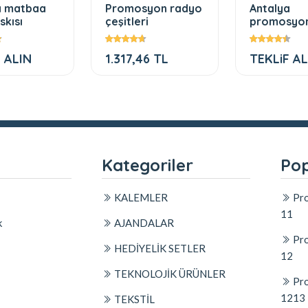
a matbaa
Promosyon radyo
Antalya
skısı
çeşitleri
promosyo
firmaları 
 ALIN
1.317,46 TL
TEKLiF AL
l
Kategoriler
Pop
KALEMLER
Pro
11
k
AJANDALAR
Pro
HEDİYELİK SETLER
12
TEKNOLOJİK ÜRÜNLER
Pro
1213
TEKSTİL