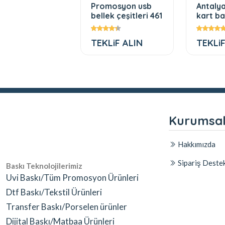
mosyon metal
Promosyon usb
Antaly
m jel refil
bellek çeşitleri 461
kart ba
37 TL
TEKLiF ALIN
TEKLiF
Kurumsa
Hakkımızda
Sipariş Deste
Baskı Teknolojilerimiz
Uvi Baskı/Tüm Promosyon Ürünleri
Dtf Baskı/Tekstil Ürünleri
Transfer Baskı/Porselen ürünler
Dijital Baskı/Matbaa Ürünleri