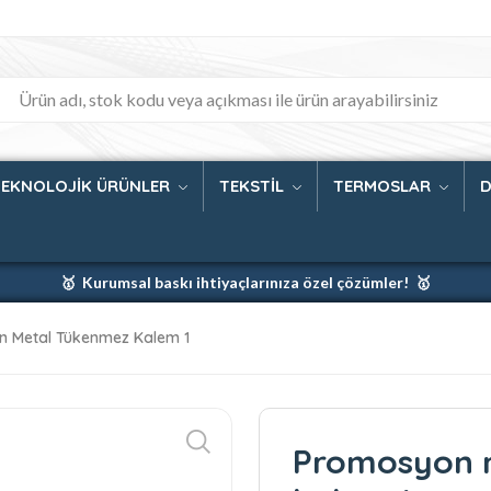
TEKNOLOJİK ÜRÜNLER
TEKSTİL
TERMOSLAR
D
🥇 Kurumsal baskı ihtiyaçlarınıza özel çözümler! 🥇
🥇 Firmanız için en iyi baskı çözümleri 🥇
 Metal Tükenmez Kalem 1
🥇 Şimdi %35 indirim! 🥇
🥇 Fiyatlarımıza baskı ve kargo dahildir! 🥇
Promosyon 