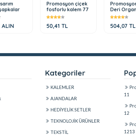
asarım
Promosyon çiçek
Promosyo
şapkalar
fosforlu kalem 77
Deri Organ
Ajanda a
 ALIN
50,41 TL
504,07 TL
l
Kategoriler
Pop
KALEMLER
Pro
11
k
AJANDALAR
Pro
HEDİYELİK SETLER
12
TEKNOLOJİK ÜRÜNLER
Pro
1213
TEKSTİL