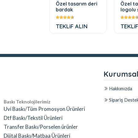
omosyon
Özel tasarım deri
Özel t
mos 750 ml
bardak
logolu 
,42 TL
TEKLiF ALIN
TEKLiF
Kurumsa
Hakkımızda
Sipariş Deste
Baskı Teknolojilerimiz
Uvi Baskı/Tüm Promosyon Ürünleri
Dtf Baskı/Tekstil Ürünleri
Transfer Baskı/Porselen ürünler
Dijital Baskı/Matbaa Ürünleri