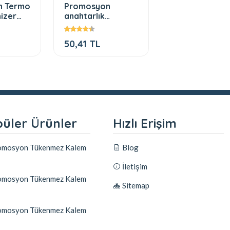
n Termo
Promosyon
Matbaa antal
izer
anahtarlık
karton çanta
modelleri 115
50,41 TL
TEKLiF ALIN
üler Ürünler
Hızlı Erişim
mosyon Tükenmez Kalem
Blog
İletişim
mosyon Tükenmez Kalem
Sitemap
mosyon Tükenmez Kalem