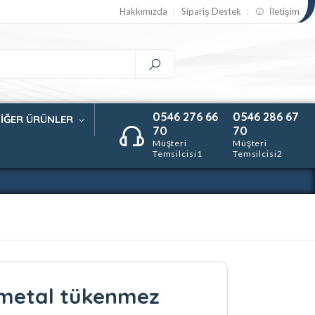
Hakkımızda
Sipariş Destek
İletişim
0546 276 66
0546 286 67
İĞER ÜRÜNLER
70
70
Müşteri
Müşteri
Temsilcisi1
Temsilcisi2
metal tükenmez