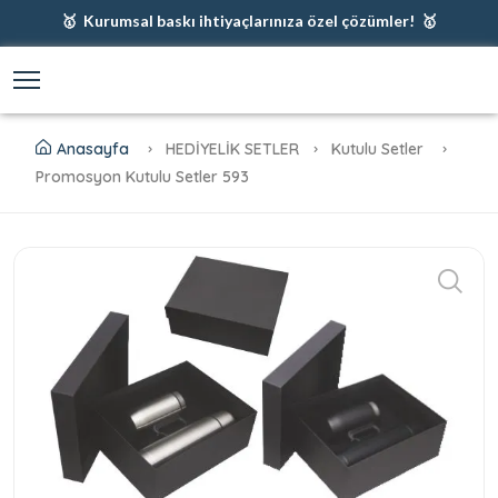
🥇 Kurumsal baskı ihtiyaçlarınıza özel çözümler! 🥇
🥇 Firmanız için en iyi baskı çözümleri 🥇
🥇 Şimdi %35 indirim! 🥇
🥇 Fiyatlarımıza baskı ve kargo dahildir! 🥇
Anasayfa
HEDİYELİK SETLER
Kutulu Setler
Promosyon Kutulu Setler 593