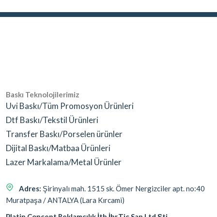
Baskı Teknolojilerimiz
Uvi Baskı/Tüm Promosyon Ürünleri
Dtf Baskı/Tekstil Ürünleri
Transfer Baskı/Porselen ürünler
Dijital Baskı/Matbaa Ürünleri
Lazer Markalama/Metal Ürünler
Adres:
Şirinyalı mah. 1515 sk. Ömer Nergizciler apt. no:40
Muratpaşa / ANTALYA (Lara Kırcami)
Platin Concept Reklamcılık İth.İhr.Tic San.Ltd.Şti