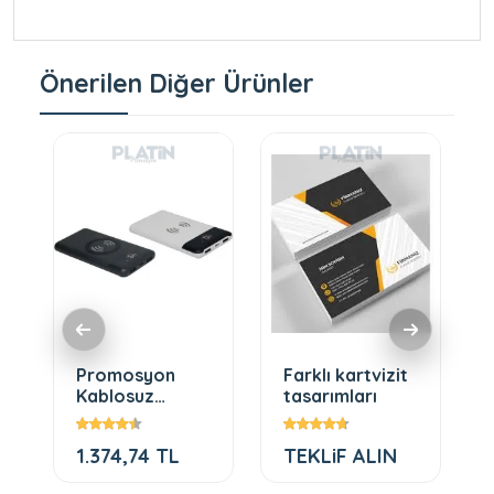
Önerilen Diğer Ürünler
Promosyon
Farklı kartvizit
Kablosuz
tasarımları
powerbank şarj
cihazı g
1.374,74 TL
TEKLiF ALIN