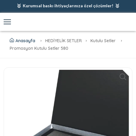
🥇 Kurumsal baskı ihtiyaçlarınıza özel çözümler! 🥇
🥇 Firmanız için en iyi baskı çözümleri 🥇
🥇 Şimdi %35 indirim! 🥇
🥇 Fiyatlarımıza baskı ve kargo dahildir! 🥇
Anasayfa
HEDİYELİK SETLER
Kutulu Setler
Promosyon Kutulu Setler 580