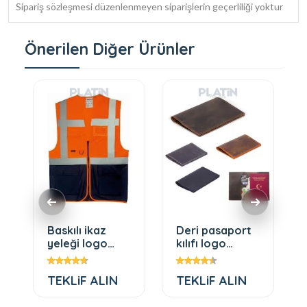
Sipariş sözleşmesi düzenlenmeyen siparişlerin geçerliliği yoktur
Önerilen Diğer Ürünler
Baskılı ikaz
Deri pasaport
yeleği logo
kılıfı logo
baskılı
baskılı
TEKLiF ALIN
TEKLiF ALIN