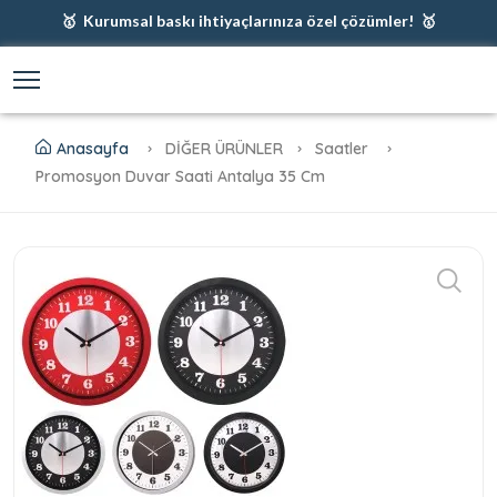
🥇 Kurumsal baskı ihtiyaçlarınıza özel çözümler! 🥇
🥇 Firmanız için en iyi baskı çözümleri 🥇
🥇 Şimdi %35 indirim! 🥇
🥇 Fiyatlarımıza baskı ve kargo dahildir! 🥇
Anasayfa
DİĞER ÜRÜNLER
Saatler
Promosyon Duvar Saati Antalya 35 Cm