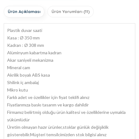
Ürün Açıklaması
Ürün Yorumları (11)
Plastik duvar saati
Kasa : Ø 350 mm
Kadran : Ø 308 mm
Alüminyum kabartma kadran
Akar saniyeli mekanizma
Mineral cam
Akrilik boyalı ABS kasa
Shilink iç ambalaj
Mikro kutu
Farklı adet ve özellikler için fiyat teklifi alınız
Fiyatlarımıza baskı tasarım ve kargo dahildir
Firmamız belirtmiş olduğu ürün kalitesi ve özelliklerine uymakla
yükümlüdür
Üretim olmayan hazır ürünler,stoklar günlük değişiklik
gösterebilir.Müşteri temsilcimizden stok bilgisi alınız