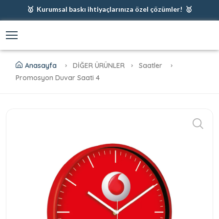
🥇 Kurumsal baskı ihtiyaçlarınıza özel çözümler! 🥇
🥇 Firmanız için en iyi baskı çözümleri 🥇
🥇 Şimdi %35 indirim! 🥇
🥇 Fiyatlarımıza baskı ve kargo dahildir! 🥇
Anasayfa
DİĞER ÜRÜNLER
Saatler
Promosyon Duvar Saati 4