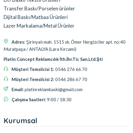
Transfer Baskı/Porselen ürünler
Dijital Baskı/Matbaa Ürünleri
Lazer Markalama/Metal Ürünler
Adres:
Şirinyalı mah. 1515 sk. Ömer Nergizciler apt. no:40
Muratpaşa / ANTALYA (Lara Kırcami)
Platin Concept Reklamcılık İth.İhr.Tic San.Ltd.Şti
Müşteri Temsilcisi 1:
0546 276 66 70
Müşteri Temsilcisi 2:
0546 286 67 70
Email:
platinreklambaski@gmail.com
Çalışma Saatleri:
9:00 / 18:30
Kurumsal