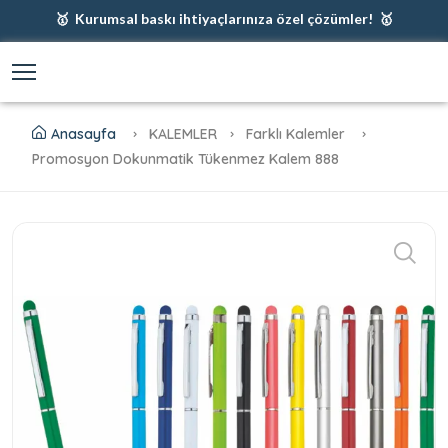
🥇 Kurumsal baskı ihtiyaçlarınıza özel çözümler! 🥇
🥇 Firmanız için en iyi baskı çözümleri 🥇
🥇 Şimdi %35 indirim! 🥇
🥇 Fiyatlarımıza baskı ve kargo dahildir! 🥇
Anasayfa
KALEMLER
Farklı Kalemler
Promosyon Dokunmatik Tükenmez Kalem 888