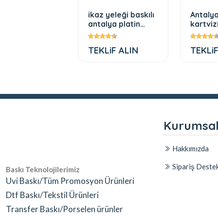
omosyon
ikaz yeleği baskılı
Antaly
etooth
antalya platin
kartviz
arlör ş
promosyon
99,79 TL
TEKLiF ALIN
TEKLiF
Kurumsa
Hakkımızda
Sipariş Deste
Baskı Teknolojilerimiz
Uvi Baskı/Tüm Promosyon Ürünleri
Dtf Baskı/Tekstil Ürünleri
Transfer Baskı/Porselen ürünler