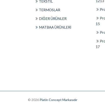
1213
TEKSTİL
Pro
TERMOSLAR
Pro
DİĞER ÜRÜNLER
15
MATBAA ÜRÜNLERİ
Pro
Pro
17
© 2026
Platin Concept Markasıdır