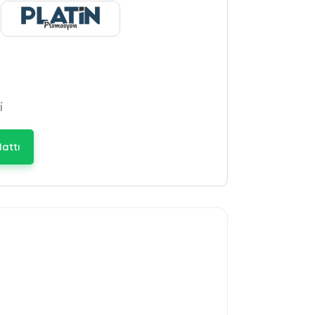
i
attı