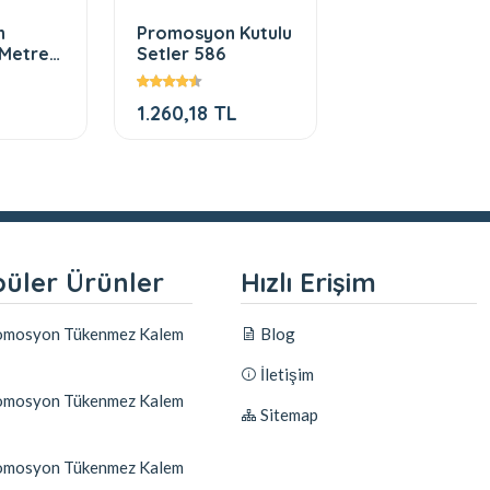
n
Promosyon Kutulu
Platin promos
 Metre
Setler 586
ikaz yeleği
1.260,18 TL
TEKLiF ALIN
üler Ürünler
Hızlı Erişim
mosyon Tükenmez Kalem
Blog
İletişim
mosyon Tükenmez Kalem
Sitemap
mosyon Tükenmez Kalem