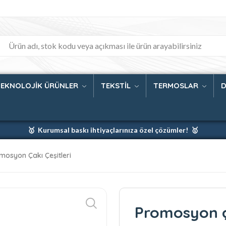
TEKNOLOJİK ÜRÜNLER
TEKSTİL
TERMOSLAR
D
🥇 Kurumsal baskı ihtiyaçlarınıza özel çözümler! 🥇
🥇 Firmanız için en iyi baskı çözümleri 🥇
mosyon Çakı Çeşitleri
🥇 Şimdi %35 indirim! 🥇
🥇 Fiyatlarımıza baskı ve kargo dahildir! 🥇
Promosyon ça