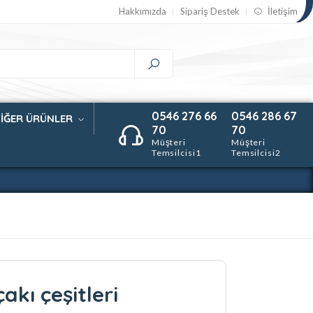
Hakkımızda
Sipariş Destek
İletişim
0546 276 66
0546 286 67
İĞER ÜRÜNLER
70
70
Müşteri
Müşteri
Temsilcisi1
Temsilcisi2
kı çeşitleri