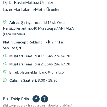
Dijital Baskı/Matbaa Ürünleri
Lazer Markalama/Metal Ürünler
Adres:
Şirinyalı mah. 1515 sk. Ömer
Nergizciler apt. no:40 Muratpaşa / ANTALYA
(Lara Kırcami)
Platin Concept Reklamcılık İth.İhr.Tic
San.Ltd.Şti
Müşteri Temsilcisi 1:
0546 276 66 70
Müşteri Temsilcisi 2:
0546 286 67 70
Email:
platinreklambaski@gmail.com
Çalışma Saatleri:
9:00 / 18:30
Bizi Takip Edin
Bizi takip ederek fırsatlardan haberdar olabilirsin.