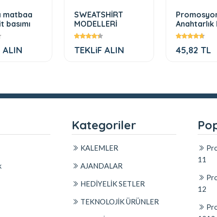
a matbaa
SWEATSHİRT
Promosyo
it basımı
MODELLERİ
Anahtarlık
(1 m)
 ALIN
TEKLiF ALIN
45,82 TL
l
Kategoriler
Pop
KALEMLER
Pro
11
k
AJANDALAR
Pro
HEDİYELİK SETLER
12
TEKNOLOJİK ÜRÜNLER
Pro