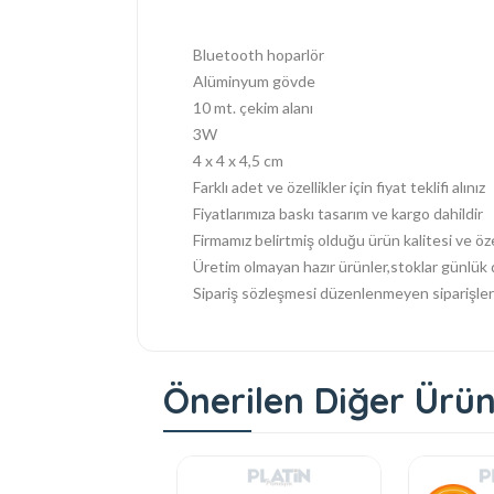
Bluetooth hoparlör
Alüminyum gövde
10 mt. çekim alanı
3W
4 x 4 x 4,5 cm
Farklı adet ve özellikler için fiyat teklifi alınız
Fiyatlarımıza baskı tasarım ve kargo dahildir
Firmamız belirtmiş olduğu ürün kalitesi ve ö
Üretim olmayan hazır ürünler,stoklar günlük d
Sipariş sözleşmesi düzenlenmeyen siparişleri
Önerilen Diğer Ürün