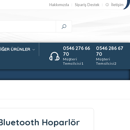
Hakkımızda
Sipariş Destek
İletişim
0546 276 66
0546 286 67
İĞER ÜRÜNLER
70
70
Müşteri
Müşteri
Temsilcisi1
Temsilcisi2
luetooth Hoparlör