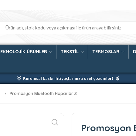
TEKNOLOJİK ÜRÜNLER
TEKSTİL
TERMOSLAR
D
🥇 Kurumsal baskı ihtiyaçlarınıza özel çözümler! 🥇
🥇 Firmanız için en iyi baskı çözümleri 🥇
r
Promosyon Bluetooth Hoparlör S
🥇 Şimdi %35 indirim! 🥇
🥇 Fiyatlarımıza baskı ve kargo dahildir! 🥇
Promosyon B