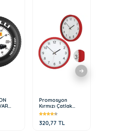
ON
Promosyon
Promosyon
VAR
Kırmızı Çatlak
anahtarlık 131
CM)
Desenli Plastik
Duvar Saati
320,77 TL
50,41 TL