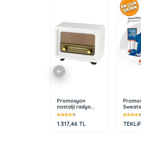
kılı kupa
Promosyon
Promo
dak modelleri
nostalji radyo
Sweats
fiyatları
LiF ALIN
1.317,46 TL
TEKLiF