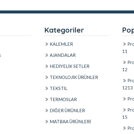
l
Kategoriler
Pop
KALEMLER
Pro
11
k
AJANDALAR
Pro
HEDİYELİK SETLER
12
TEKNOLOJİK ÜRÜNLER
Pro
1213
TEKSTİL
Pro
TERMOSLAR
Pro
DİĞER ÜRÜNLER
15
MATBAA ÜRÜNLERİ
Pro