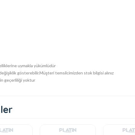
zelliklerine uymakla yükümlüdür
eğişiklik gösterebilir.Müşteri temsilcimizden stok bilgisi alınız
n geçerliliği yoktur
ler