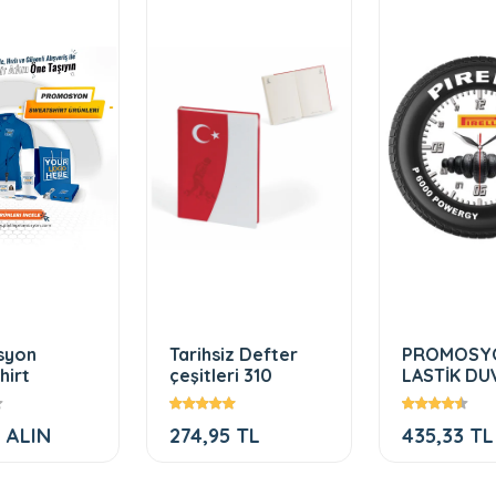
syon
Tarihsiz Defter
PROMOSY
hirt
çeşitleri 310
LASTİK DU
SAATİ (32 
 ALIN
274,95 TL
435,33 TL