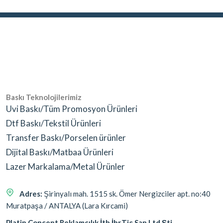
Baskı Teknolojilerimiz
Uvi Baskı/Tüm Promosyon Ürünleri
Dtf Baskı/Tekstil Ürünleri
Transfer Baskı/Porselen ürünler
Dijital Baskı/Matbaa Ürünleri
Lazer Markalama/Metal Ürünler
Adres:
Şirinyalı mah. 1515 sk. Ömer Nergizciler apt. no:40
Muratpaşa / ANTALYA (Lara Kırcami)
Platin Concept Reklamcılık İth.İhr.Tic San.Ltd.Şti