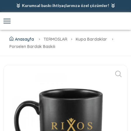
🥇 Kurumsal baskı ihtiyaçlarınıza özel çözümler! 🥇
🥇 Firmanız için en iyi baskı çözümleri 🥇
🥇 Şimdi %35 indirim! 🥇
🥇 Fiyatlarımıza baskı ve kargo dahildir! 🥇
Anasayfa
TERMOSLAR
Kupa Bardaklar
Porselen Bardak Baskılı