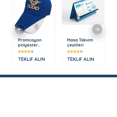
Promosyon
Masa Takvim
polyester
çeşitleri
şapka
TEKLiF ALIN
TEKLiF ALIN