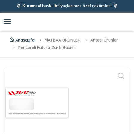
🥇 Kurumsal baskı ihtiyaçlarınıza özel çözümler! 🥇
🥇 Firmanız için en iyi baskı çözümleri 🥇
🥇 Şimdi %35 indirim! 🥇
🥇 Fiyatlarımıza baskı ve kargo dahildir! 🥇
Anasayfa
MATBAA ÜRÜNLERİ
Antetli Ürünler
Pencereli Fatura Zarfı Basımı