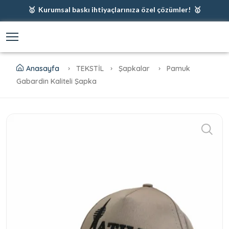
🥇 Kurumsal baskı ihtiyaçlarınıza özel çözümler! 🥇
🥇 Firmanız için en iyi baskı çözümleri 🥇
🥇 Şimdi %35 indirim! 🥇
🥇 Fiyatlarımıza baskı ve kargo dahildir! 🥇
Anasayfa
TEKSTİL
Şapkalar
Pamuk
Gabardin Kaliteli Şapka