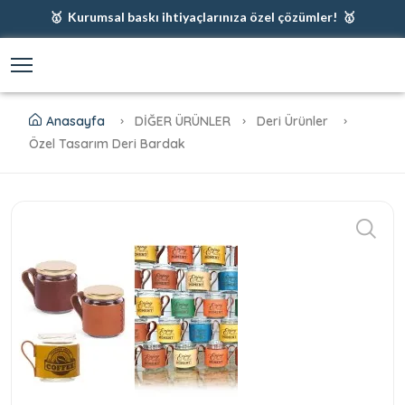
🥇 Kurumsal baskı ihtiyaçlarınıza özel çözümler! 🥇
🥇 Firmanız için en iyi baskı çözümleri 🥇
🥇 Şimdi %35 indirim! 🥇
🥇 Fiyatlarımıza baskı ve kargo dahildir! 🥇
Anasayfa
DİĞER ÜRÜNLER
Deri Ürünler
Özel Tasarım Deri Bardak