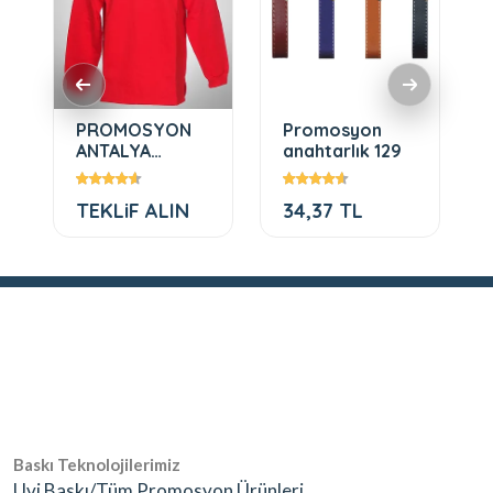
PROMOSYON
Promosyon
ANTALYA
anahtarlık 129
SWEATSHİRT
MODELLERİ
TEKLiF ALIN
34,37 TL
Baskı Teknolojilerimiz
Uvi Baskı/Tüm Promosyon Ürünleri