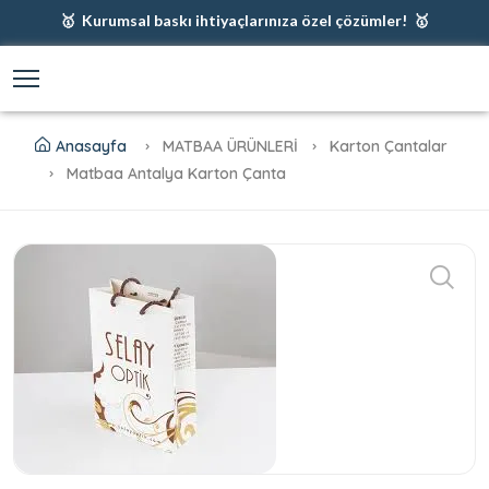
🥇 Kurumsal baskı ihtiyaçlarınıza özel çözümler! 🥇
🥇 Firmanız için en iyi baskı çözümleri 🥇
🥇 Şimdi %35 indirim! 🥇
🥇 Fiyatlarımıza baskı ve kargo dahildir! 🥇
Anasayfa
MATBAA ÜRÜNLERİ
Karton Çantalar
Matbaa Antalya Karton Çanta