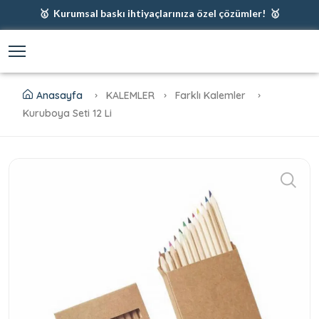
🥇 Kurumsal baskı ihtiyaçlarınıza özel çözümler! 🥇
🥇 Firmanız için en iyi baskı çözümleri 🥇
🥇 Şimdi %35 indirim! 🥇
🥇 Fiyatlarımıza baskı ve kargo dahildir! 🥇
Anasayfa
KALEMLER
Farklı Kalemler
Kuruboya Seti 12 Li