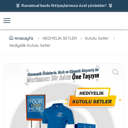
🥇 Kurumsal baskı ihtiyaçlarınıza özel çözümler! 🥇
🥇 Firmanız için en iyi baskı çözümleri 🥇
🥇 Şimdi %35 indirim! 🥇
🥇 Fiyatlarımıza baskı ve kargo dahildir! 🥇
Anasayfa
HEDİYELİK SETLER
Kutulu Setler
Hediyelik Kutulu Setler