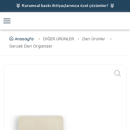
🥇 Kurumsal baskı ihtiyaçlarınıza özel çözümler! 🥇
🥇 Firmanız için en iyi baskı çözümleri 🥇
🥇 Şimdi %35 indirim! 🥇
🥇 Fiyatlarımıza baskı ve kargo dahildir! 🥇
Anasayfa
DİĞER ÜRÜNLER
Deri Ürünler
Gerçek Deri Organizer