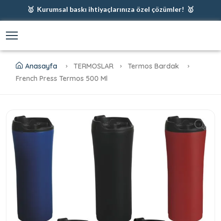
🥇 Kurumsal baskı ihtiyaçlarınıza özel çözümler! 🥇
🥇 Firmanız için en iyi baskı çözümleri 🥇
🥇 Şimdi %35 indirim! 🥇
🥇 Fiyatlarımıza baskı ve kargo dahildir! 🥇
Anasayfa
TERMOSLAR
Termos Bardak
French Press Termos 500 Ml