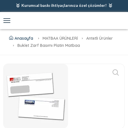
🥇 Kurumsal baskı ihtiyaçlarınıza özel çözümler! 🥇
🥇 Firmanız için en iyi baskı çözümleri 🥇
🥇 Şimdi %35 indirim! 🥇
🥇 Fiyatlarımıza baskı ve kargo dahildir! 🥇
Anasayfa
MATBAA ÜRÜNLERİ
Antetli Ürünler
Buklet Zarf Basımı Platin Matbaa