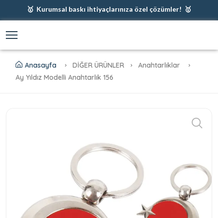
🥇 Kurumsal baskı ihtiyaçlarınıza özel çözümler! 🥇
🥇 Firmanız için en iyi baskı çözümleri 🥇
🥇 Şimdi %35 indirim! 🥇
🥇 Fiyatlarımıza baskı ve kargo dahildir! 🥇
Anasayfa
DİĞER ÜRÜNLER
Anahtarlıklar
Ay Yıldız Modelli Anahtarlık 156