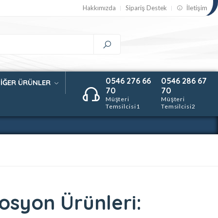
Hakkımızda
Sipariş Destek
İletişim
0546 276 66
0546 286 67
İĞER ÜRÜNLER
70
70
Müşteri
Müşteri
Temsilcisi1
Temsilcisi2
syon Ürünleri: