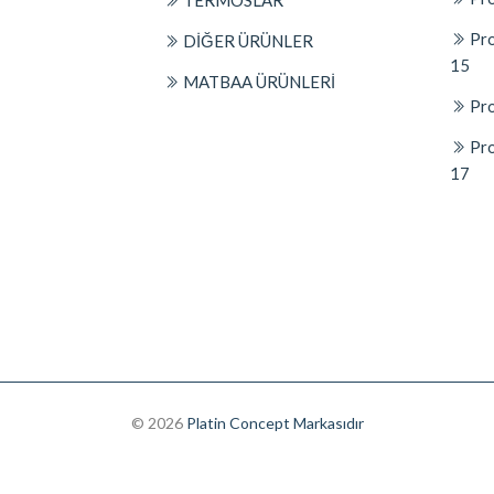
TERMOSLAR
Pro
DİĞER ÜRÜNLER
15
MATBAA ÜRÜNLERİ
Pro
Pro
17
© 2026
Platin Concept Markasıdır