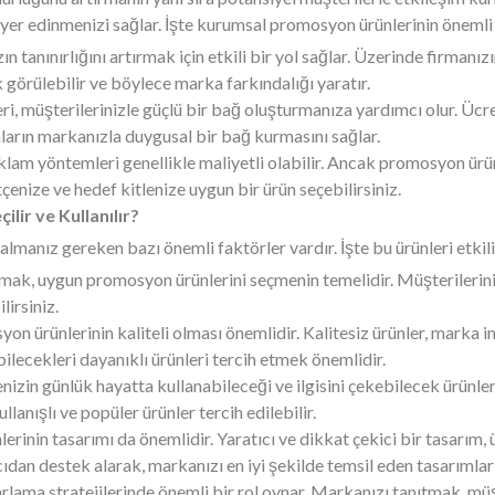
 yer edinmenizi sağlar. İşte kurumsal promosyon ürünlerinin önemli 
 tanınırlığını artırmak için etkili bir yol sağlar. Üzerinde firmanız
 görülebilir ve böylece marka farkındalığı yaratır.
 müşterilerinizle güçlü bir bağ oluşturmanıza yardımcı olur. Ücret
nların markanızla duygusal bir bağ kurmasını sağlar.
lam yöntemleri genellikle maliyetli olabilir. Ancak promosyon ürün
tçenize ve hedef kitlenize uygun bir ürün seçebilirsiniz.
lir ve Kullanılır?
anız gereken bazı önemli faktörler vardır. İşte bu ürünleri etkili 
ak, uygun promosyon ürünlerini seçmenin temelidir. Müşterilerinizin i
lirsiniz.
 ürünlerinin kaliteli olması önemlidir. Kalitesiz ürünler, marka ima
ilecekleri dayanıklı ürünleri tercih etmek önemlidir.
nizin günlük hayatta kullanabileceği ve ilgisini çekebilecek ürünle
llanışlı ve popüler ürünler tercih edilebilir.
inin tasarımı da önemlidir. Yaratıcı ve dikkat çekici bir tasarım, 
mcıdan destek alarak, markanızı en iyi şekilde temsil eden tasarımlar 
rlama stratejilerinde önemli bir rol oynar. Markanızı tanıtmak, müşte