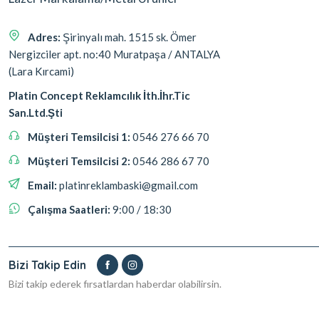
Adres:
Şirinyalı mah. 1515 sk. Ömer
Nergizciler apt. no:40 Muratpaşa / ANTALYA
(Lara Kırcami)
Platin Concept Reklamcılık İth.İhr.Tic
San.Ltd.Şti
Müşteri Temsilcisi 1:
0546 276 66 70
Müşteri Temsilcisi 2:
0546 286 67 70
Email:
platinreklambaski@gmail.com
Çalışma Saatleri:
9:00 / 18:30
Bizi Takip Edin
Bizi takip ederek fırsatlardan haberdar olabilirsin.