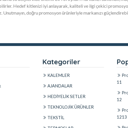
ilirler. Hedef kitlenizi iyi anlayarak, kaliteli ve ilgi çekici promosy
niz. Unutmayın, doğru promosyon ürünleriyle markanızı güçlendirebi
l
Kategoriler
Pop
KALEMLER
Pro
11
k
AJANDALAR
Pro
HEDİYELİK SETLER
12
TEKNOLOJİK ÜRÜNLER
Pro
1213
TEKSTİL
Pro