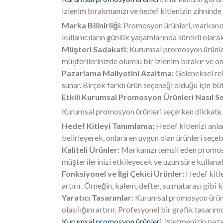
izlenim bırakmanızı ve hedef kitlenizin zihninde
Marka Bilinirliği:
Promosyon ürünleri, markanızın
kullanıcıların günlük yaşamlarında sürekli olarak
Müşteri Sadakati:
Kurumsal promosyon ürünleri,
müşterilerinizde olumlu bir izlenim bırakır ve o
Pazarlama Maliyetini Azaltma:
Geleneksel rek
sunar. Birçok farklı ürün seçeneği olduğu için bü
Etkili Kurumsal Promosyon Ürünleri Nasıl Seçi
Kurumsal promosyon ürünleri seçerken dikkate alm
Hedef Kitleyi Tanımlama:
Hedef kitlenizi anlam
belirleyerek, onlara en uygun olan ürünleri seçebi
Kaliteli Ürünler:
Markanızı temsil eden promosyon
müşterilerinizi etkileyecek ve uzun süre kullanab
Fonksiyonel ve İlgi Çekici Ürünler:
Hedef kitle
artırır. Örneğin, kalem, defter, su matarası gibi ku
Yaratıcı Tasarımlar:
Kurumsal promosyon ürünler
olasılığını artırır. Profesyonel bir grafik tasarı
Kurumsal promosyon ürünleri
, işletmenizin paza