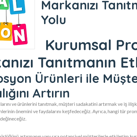
Markanızı Tanıtm
Yolu
Kurumsal Pr
anızı Tanıtmanın Etk
on Ürünleri ile Müşteri
lığını Artırın
larını ve ürünlerini tanıtmak, müşteri sadakatini artırmak ve iş iliş
rinin önemini ve faydalarını keşfedeceğiz. Ayrıca, hangi tür promo
a değineceğiz.
ürlüğünü artırmanın yanı sıra potansiyel müşterilerle etkileşim kurm