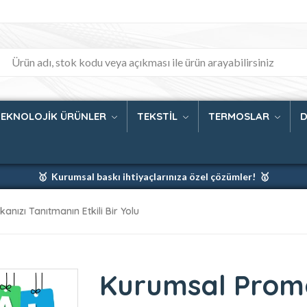
TEKNOLOJİK ÜRÜNLER
TEKSTİL
TERMOSLAR
D
🥇 Kurumsal baskı ihtiyaçlarınıza özel çözümler! 🥇
🥇 Firmanız için en iyi baskı çözümleri 🥇
ızı Tanıtmanın Etkili Bir Yolu
🥇 Şimdi %35 indirim! 🥇
🥇 Fiyatlarımıza baskı ve kargo dahildir! 🥇
Kurumsal Promo